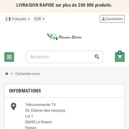
LIVRAISON RAPIDE
sur plus de 200 000 produits.
Français
EUR

Connexion
0




Contactez-nous
INFORMATIONS

Télécommande TV
39, Chemin des moutons
Lot 1
06650 Le Rouret
France