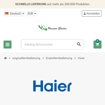
SCHNELLE LIEFERUNG
auf mehr als 200.000 Produkten.
Deutsch
EUR

Anmelden
0






originalfernbedienung
Ersatzfernbedienung
Haier