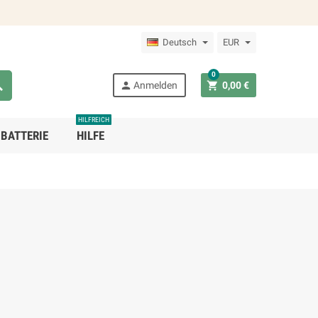
Deutsch
EUR
0



Anmelden
0,00 €
HILFREICH
BATTERIE
HILFE