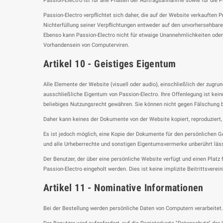
Passion-Electro ist für alle Phasen der Auftragsannahme sowie für die 
Passion-Electro verpflichtet sich daher, die auf der Website verkauften
Nichterfüllung seiner Verpflichtungen entweder auf den unvorhersehbar
Ebenso kann Passion-Electro nicht für etwaige Unannehmlichkeiten oder
Vorhandensein von Computerviren.
Artikel 10 - Geistiges Eigentum
Alle Elemente der Website (visuell oder audio), einschließlich der zug
ausschließliche Eigentum von Passion-Electro. Ihre Offenlegung ist ke
beliebiges Nutzungsrecht gewähren. Sie können nicht gegen Fälschung b
Daher kann keines der Dokumente von der Website kopiert, reproduziert, e
Es ist jedoch möglich, eine Kopie der Dokumente für den persönlichen G
und alle Urheberrechte und sonstigen Eigentumsvermerke unberührt läss
Der Benutzer, der über eine persönliche Website verfügt und einen Plat
Passion-Electro eingeholt werden. Dies ist keine implizite Beitrittsverei
Artikel 11 - Nominative Informationen
Bei der Bestellung werden persönliche Daten von Computern verarbeitet.