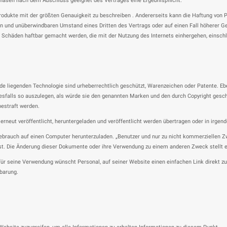
Phasen nach dem Abschluss geeignet des Vertrages eine Ergebnispflicht.
 Produkte mit der größten Genauigkeit zu beschreiben . Andererseits kann die Haftung von 
en und unüberwindbaren Umstand eines Dritten des Vertrags oder auf einen Fall höherer G
 Schäden haftbar gemacht werden, die mit der Nutzung des Internets einhergehen, einsch
runde liegenden Technologie sind urheberrechtlich geschützt, Warenzeichen oder Patente. 
inesfalls so auszulegen, als würde sie den genannten Marken und den durch Copyright ges
estraft werden.
rneut veröffentlicht, heruntergeladen und veröffentlicht werden übertragen oder in irgend
ebrauch auf einen Computer herunterzuladen. „Benutzer und nur zu nicht kommerziellen Zw
t. Die Änderung dieser Dokumente oder ihre Verwendung zu einem anderen Zweck stellt ei
z für seine Verwendung wünscht Personal, auf seiner Website einen einfachen Link direkt 
nbarung.