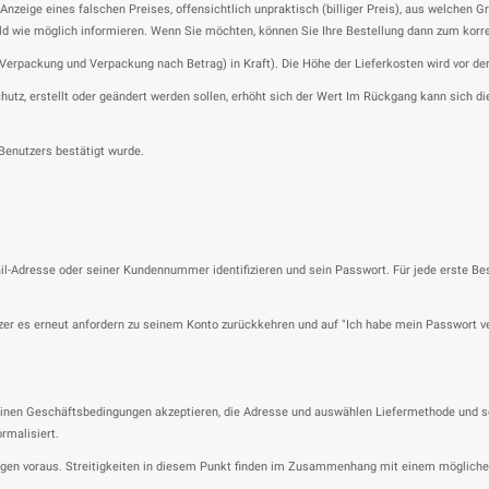
Anzeige eines falschen Preises, offensichtlich unpraktisch (billiger Preis), aus welchen
o bald wie möglich informieren. Wenn Sie möchten, können Sie Ihre Bestellung dann zum kor
 Verpackung und Verpackung nach Betrag) in Kraft). Die Höhe der Lieferkosten wird vor d
utz, erstellt oder geändert werden sollen, erhöht sich der Wert Im Rückgang kann sich 
Benutzers bestätigt wurde.
il-Adresse oder seiner Kundennummer identifizieren und sein Passwort. Für jede erste B
er es erneut anfordern zu seinem Konto zurückkehren und auf "Ich habe mein Passwort ver
inen Geschäftsbedingungen akzeptieren, die Adresse und auswählen Liefermethode und sch
rmalisiert.
gen voraus. Streitigkeiten in diesem Punkt finden im Zusammenhang mit einem möglichen