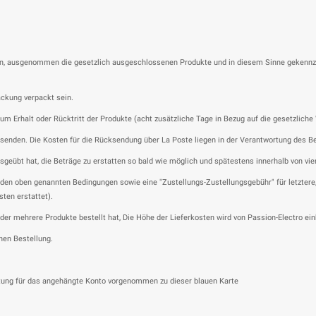
lgen, ausgenommen die gesetzlich ausgeschlossenen Produkte und in diesem Sinne gekennze
ackung verpackt sein.
m Erhalt oder Rücktritt der Produkte (acht zusätzliche Tage in Bezug auf die gesetzliche 
ksenden. Die Kosten für die Rücksendung über La Poste liegen in der Verantwortung des B
ausgeübt hat, die Beträge zu erstatten so bald wie möglich und spätestens innerhalb von 
den oben genannten Bedingungen sowie eine "Zustellungs-Zustellungsgebühr" für letztere
ten erstattet).
er mehrere Produkte bestellt hat, Die Höhe der Lieferkosten wird von Passion-Electro ein
nen Bestellung.
tattung für das angehängte Konto vorgenommen zu dieser blauen Karte