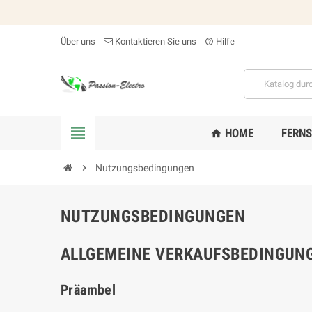
Über uns
Kontaktieren Sie uns
Hilfe
help_outline

HOME
FERN
home

Nutzungsbedingungen
NUTZUNGSBEDINGUNGEN
ALLGEMEINE VERKAUFSBEDINGUN
Präambel