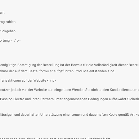
ern.
ag zahlen.
urückgeben.
rtung. < / p>
e endgültige Bestätigung der Bestellung ist der Beweis für die Vollständigkeit dieser B
ahme der auf dem Bestellformular aufgeführten Produkte entstanden sind.
Transaktionen auf der Website < / p>
Benutzer jedoch von der Website aus eingeladen Wenden Sie sich an den Kundendienst, um 
assion-Electro und ihren Partnern unter angemessenen Bedingungen aufbewahrt Sicherheit
erlässigen und dauerhaften Unterstützung einer treuen und dauerhaften Kopie gemäß Artik