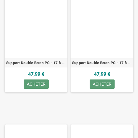
Support Double Ecran PC - 17 à 32 pouce, Hauteur Ergonomique - Inclinaison à ±45°/Pivotement à 180°/Rotation à 360°
Support Double Ecran PC - 17 à 32 pouce, Hauteur Ergonomique - Inclinaison à ±45°/Pivotement à 180°/Rotation à 360°
47,99 €
47,99 €
ACHETER
ACHETER