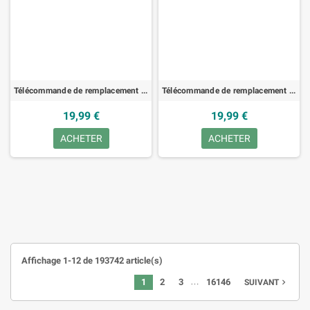
Télécommande de remplacement pour 3M X21, PROJECT.
Télécommande de remplacement pour 3M X30N, PROJECT.
19,99 €
19,99 €
ACHETER
ACHETER
Affichage 1-12 de 193742 article(s)
…
1
2
3
16146
SUIVANT
