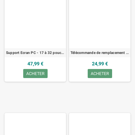
Support Ecran PC - 17 à 32 pouce, Hauteur Ergonomique - Inclinaison à ±45°/Pivotement à 180°/Rotation à 360°
Télécommande de remplacement à personnaliser
47,99 €
24,99 €
ACHETER
ACHETER