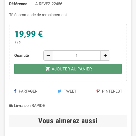
Référence
A-REVEZ-22456
Télécommande de remplacement
19,99 €
TTC
remove
add
Quantité

AJOUTER AU PANIER
PARTAGER
TWEET
PINTEREST
Lirvraison RAPIDE
local_shipping
Vous aimerez aussi