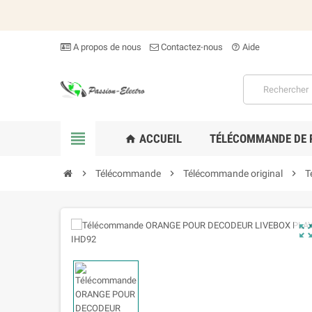
A propos de nous
Contactez-nous
Aide
help_outline

ACCUEIL
TÉLÉCOMMANDE DE
home

Télécommande

Télécommande original

T