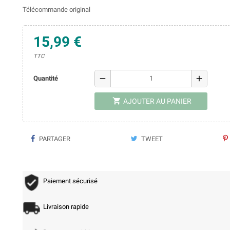
Télécommande original
15,99 €
TTC
remove
add
Quantité

AJOUTER AU PANIER
PARTAGER
TWEET
Paiement sécurisé
Livraison rapide