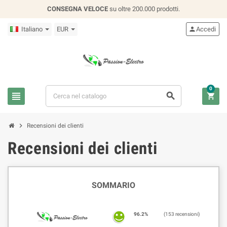
CONSEGNA VELOCE
su oltre 200.000 prodotti.
Italiano
EUR

Accedi
0




Recensioni dei clienti
Recensioni dei clienti
SOMMARIO
96.2%
(153 recensioni)