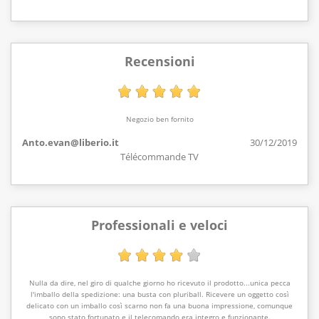
Recensioni
Negozio ben fornito
Anto.evan@liberio.it
30/12/2019
Télécommande TV
Professionali e veloci
Nulla da dire, nel giro di qualche giorno ho ricevuto il prodotto...unica pecca
l'imballo della spedizione: una busta con pluriball. Ricevere un oggetto così
delicato con un imballo così scarno non fa una buona impressione, comunque
sono stato fortunato e il telecomando era integro e funzionante.