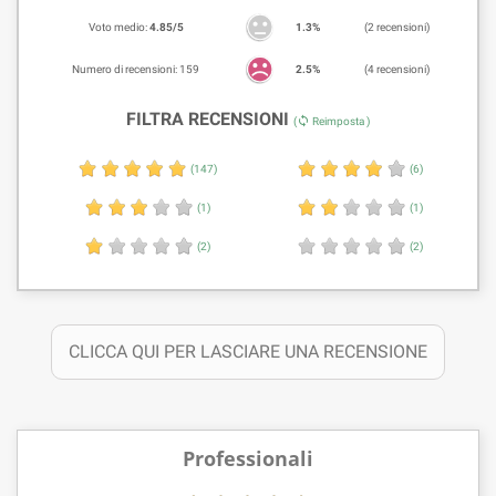
Voto medio:
4.85/5
1.3%
(2 recensioni)
Numero di recensioni: 159
2.5%
(4 recensioni)
FILTRA RECENSIONI
sync
(
Reimposta )
(147)
(6)
(1)
(1)
(2)
(2)
CLICCA QUI PER LASCIARE UNA RECENSIONE
Professionali