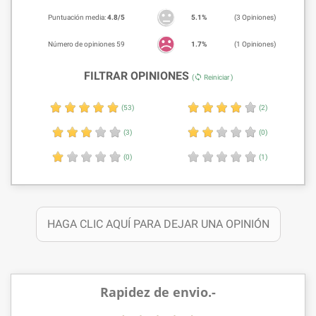
Puntuación media:
4.8/5
5.1%
(3 Opiniones)
Número de opiniones 59
1.7%
(1 Opiniones)
FILTRAR OPINIONES
sync
(
Reiniciar )
(53)
(2)
(3)
(0)
(0)
(1)
HAGA CLIC AQUÍ PARA DEJAR UNA OPINIÓN
Rapidez de envio.-