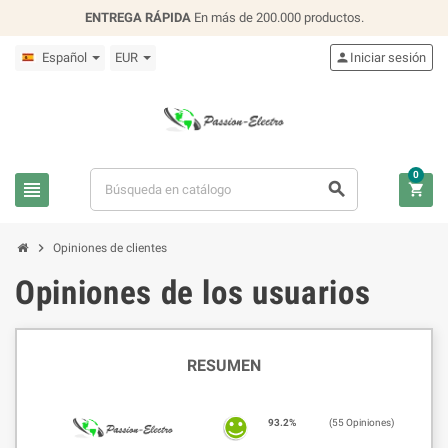
ENTREGA RÁPIDA
En más de 200.000 productos.
Español
EUR

Iniciar sesión
0




Opiniones de clientes
Opiniones de los usuarios
RESUMEN
93.2%
(55 Opiniones)