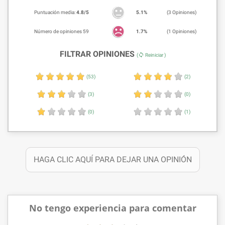
Puntuación media:
4.8/5
5.1%
(3 Opiniones)
Número de opiniones 59
1.7%
(1 Opiniones)
FILTRAR OPINIONES
sync
(
Reiniciar )
(53)
(2)
(3)
(0)
(0)
(1)
HAGA CLIC AQUÍ PARA DEJAR UNA OPINIÓN
No tengo experiencia para comentar