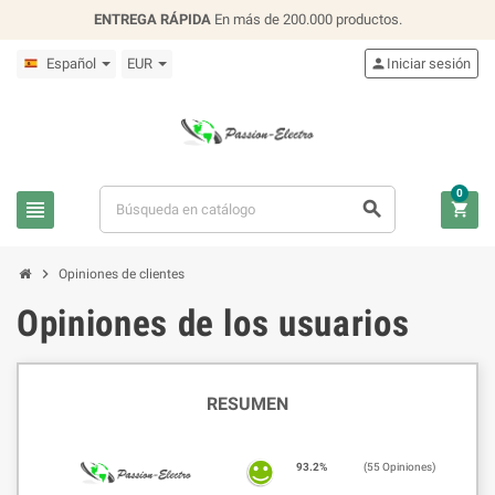
ENTREGA RÁPIDA
En más de 200.000 productos.
Español
EUR

Iniciar sesión
0




Opiniones de clientes
Opiniones de los usuarios
RESUMEN
93.2%
(55 Opiniones)