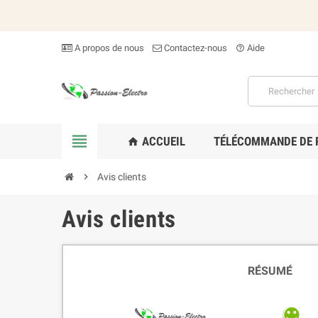
A propos de nous
Contactez-nous
Aide
help_outline

ACCUEIL
TÉLÉCOMMANDE DE
home

Avis clients
Avis clients
RÉSUMÉ