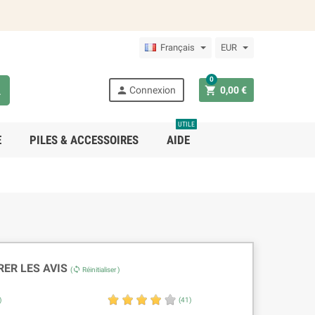
Français
EUR
0



Connexion
0,00 €
UTILE
E
PILES & ACCESSOIRES
AIDE
RER LES AVIS
sync
(
Réinitialiser )
)
(41)