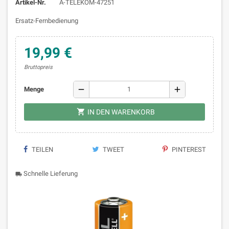
Artikel-Nr.
A-TELEKOM-47251
Ersatz-Fernbedienung
19,99 €
Bruttopreis
remove
add
Menge

IN DEN WARENKORB
TEILEN
TWEET
PINTEREST
Schnelle Lieferung
local_shipping