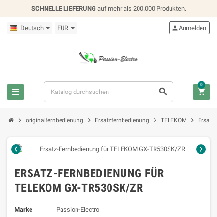
SCHNELLE LIEFERUNG
auf mehr als 200.000 Produkten.
Deutsch
EUR

Anmelden
0







originalfernbedienung
Ersatzfernbedienung
TELEKOM
Ersatz


ERSATZ-FERNBEDIENUNG FÜR
TELEKOM GX-TR530SK/ZR
Marke
Passion-Electro