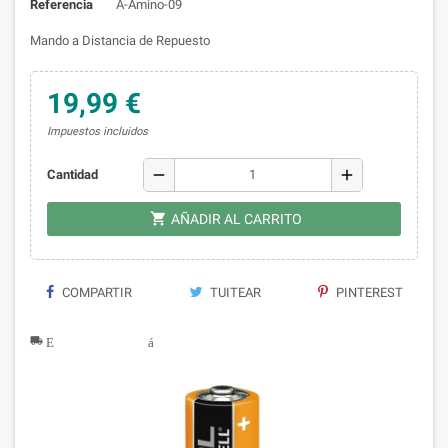
Referencia
A-Amino-09
Mando a Distancia de Repuesto
19,99 €
Impuestos incluidos
remove
add
Cantidad

AÑADIR AL CARRITO
COMPARTIR
TUITEAR
PINTEREST
local_shipping Entrega rápida