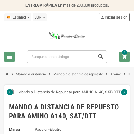
ENTREGA RÁPIDA
En más de 200.000 productos.
Español
EUR

Iniciar sesión
0







Mando a distancia
Mando a distancia de repuesto
Amino
Man


MANDO A DISTANCIA DE REPUESTO
PARA AMINO A140, SAT/DTT
Marca
Passion-Electro