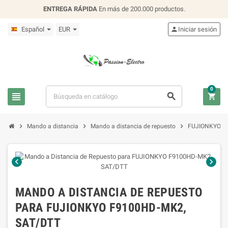
ENTREGA RÁPIDA
En más de 200.000 productos.
Español
EUR

Iniciar sesión
0






Mando a distancia
Mando a distancia de repuesto
FUJIONKYO


MANDO A DISTANCIA DE REPUESTO
PARA FUJIONKYO F9100HD-MK2,
SAT/DTT