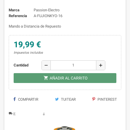
Marca
Passion-Electro
Referencia
A-FUJIONKYO-16
Mando a Distancia de Repuesto
19,99 €
Impuestos incluidos
remove
add
Cantidad

AÑADIR AL CARRITO
COMPARTIR
TUITEAR
PINTEREST
local_shipping Entrega rápida